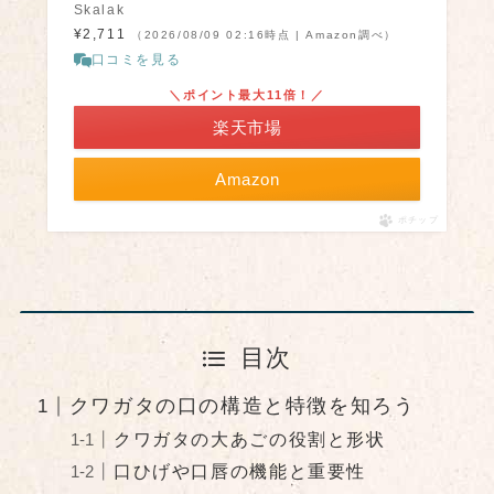
Skalak
¥2,711
（2026/08/09 02:16時点 | Amazon調べ）
口コミを見る
＼ポイント最大11倍！／
楽天市場
Amazon
ポチップ
目次
クワガタの口の構造と特徴を知ろう
クワガタの大あごの役割と形状
口ひげや口唇の機能と重要性