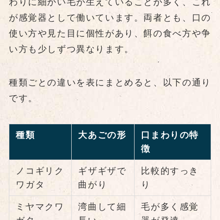
わりに細かい毛が生えていることが多く、これ
が感覚器として働いています。両者とも、口の
使い方や見た目に個性があり、餌の食べ方や争
い方も少しずつ異なります。
種類ごとの違いを表にまとめると、以下の通り
です。
種類
大あごの形
口まわりの特
徴
ノコギリク
ギザギザで
比較的すっき
ワガタ
曲がり
り
ミヤマクワ
湾曲して細
毛が多く感覚