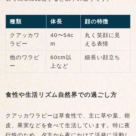
種類
体長
顔の特徴
クアッカワ
40〜54c
丸く笑顔に見
ラビー
m
える表情
他のワラビ
60cm以
細長い顔立ち
ー
上など
食性や生活リズム自然界での過ごし方
クアッカワラビーは草食性で、主に草や葉、樹
皮、果実などを食べて生活しています。特に夜
行性のため、夕方から夜にかけて活発に活動し