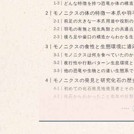
どんな特徴を持つ恐竜か体の構造
モノニクスの体の特徴一本爪や羽
前足の大きな一本爪用途や役割の
羽毛の有無と現生鳥類との共通点
後ろ足や歯口の構造からわかる生
モノニクスの食性と生態環境に適
モノニクスは何を食べていたのか
夜行性や行動パターン生息環境と
他の恐竜や生物との違い生態系で
モノニクスの発見と研究化石の歴
初めての化石発見地発見者とその
化石からわかったこと命名や分類