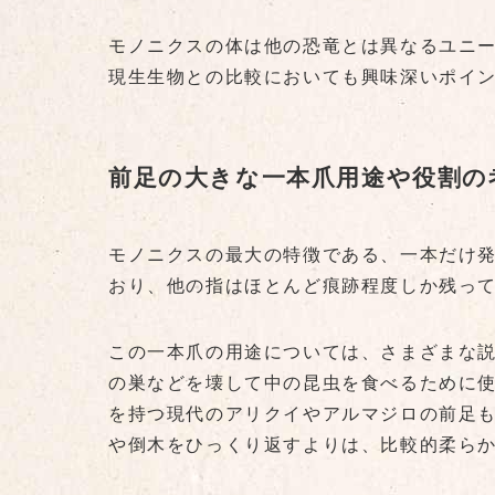
モノニクスの体は他の恐竜とは異なるユニ
現生生物との比較においても興味深いポイ
前足の大きな一本爪用途や役割の
モノニクスの最大の特徴である、一本だけ
おり、他の指はほとんど痕跡程度しか残っ
この一本爪の用途については、さまざまな
の巣などを壊して中の昆虫を食べるために
を持つ現代のアリクイやアルマジロの前足
や倒木をひっくり返すよりは、比較的柔ら