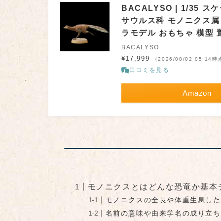
BACALYSO | 1/3
サウルス科 モノニクス属 
ラモデル おもちゃ 模型 置
BACALYSO
¥17,999
（2026/08/02 05:14
口コミを見る
Amazon
モノニクスとはどんな恐竜か基本
モノニクスの全長や体重生息した
名前の意味や由来学名の成り立ち