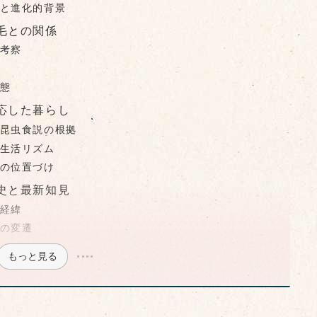
と進化的背景
毛との関係
考察
態
応した暮らし
昆虫食説の根拠
生活リズム
の位置づけ
史と最新知見
経緯
の変遷
もっと見る