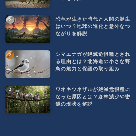
恐竜が生きた時代と人間の誕生
はいつ？地球の進化と意外なつ
ながりを解説
シマエナガが絶滅危惧種とされ
る理由とは？北海道の小さな野
鳥の魅力と保護の取り組み
ワオキツネザルが絶滅危惧種に
なった原因とは？森林減少や密
猟の現状を解説