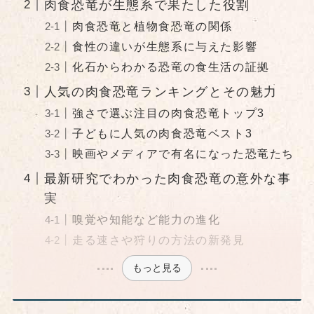
肉食恐竜が生態系で果たした役割
肉食恐竜と植物食恐竜の関係
食性の違いが生態系に与えた影響
化石からわかる恐竜の食生活の証拠
人気の肉食恐竜ランキングとその魅力
強さで選ぶ注目の肉食恐竜トップ3
子どもに人気の肉食恐竜ベスト3
映画やメディアで有名になった恐竜たち
最新研究でわかった肉食恐竜の意外な事
実
嗅覚や知能など能力の進化
走る速さや狩りの方法の新発見
もっと見る