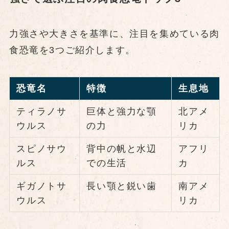
力強さや大きさを基準に、注目を集めている肉
食恐竜を3つご紹介します。
恐竜名
特徴
生息地
ティラノサ
巨体と強力な顎
北アメ
ウルス
の力
リカ
スピノサウ
背中の帆と水辺
アフリ
ルス
での生活
カ
ギガノトサ
長い顎と鋭い歯
南アメ
ウルス
リカ