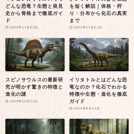
どんな恐竜？生態と発見
を短く解説｜体格・狩
史から骨格まで徹底ガイ
り・分布から化石の真実
ド
まで
2025年11月22日
2025年11月21日
スピノサウルスの最新研
イリタトルとはどんな恐
究が明かす驚きの特徴と
竜なのか？化石でわかる
進化の謎
特徴や生態・進化を徹底
ガイド
2025年10月21日
2025年9月11日