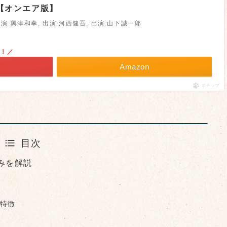
【オンエア版】
出演:興津和幸, 出演:河西健吾, 出演:山下誠一郎
倍！／
Amazon
ポチップ
目次
みを解説
特徴