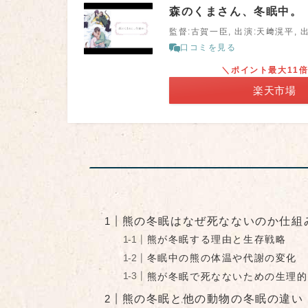
森のくまさん、冬眠中。
監督:古賀一臣, 出演:天﨑滉平, 
口コミを見る
＼ポイント最大11
楽天市場
熊の冬眠はなぜ死なないのか仕組
熊が冬眠する理由と生存戦略
冬眠中の熊の体温や代謝の変化
熊が冬眠で死なないための生理的
熊の冬眠と他の動物の冬眠の違い