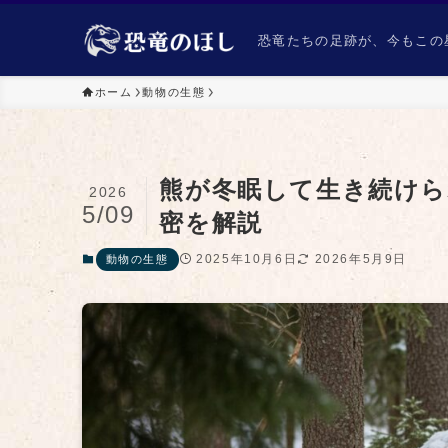
恐竜たちの足跡が、今もこの星
ホーム
動物の生態
熊が冬眠して生き続けら
2026
5/09
密を解説
2025年10月6日
2026年5月9日
動物の生態