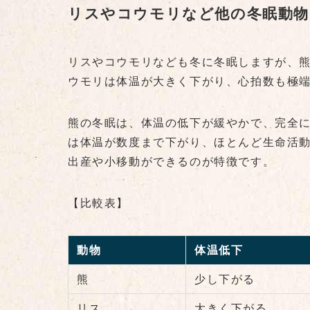
リスやコウモリなど他の冬眠動物
リスやコウモリなども冬に冬眠しますが、
ウモリは体温が大きく下がり、心拍数も極
熊の冬眠は、体温の低下が緩やかで、完全
は体温が数度まで下がり、ほとんど生命活
出産や小移動ができるのが特徴です。
【比較表】
動物
体温低下
熊
少し下がる
リス
大きく下がる